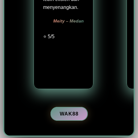
menyenangkan.
Meity – Medan
⭐ 5/5
WAK88