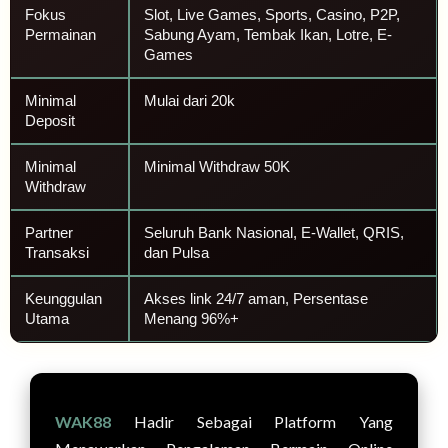
Fokus
Slot, Live Games, Sports, Casino, P2P,
Permainan
Sabung Ayam, Tembak Ikan, Lotre, E-
Games
Minimal
Mulai dari 20k
Deposit
Minimal
Minimal Withdraw 50K
Withdraw
Partner
Seluruh Bank Nasional, E-Wallet, QRIS,
Transaksi
dan Pulsa
Keunggulan
Akses link 24/7 aman, Persentase
Utama
Menang 96%+
WAK88
Hadir Sebagai Platform Yang