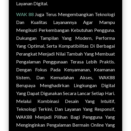
Layanan Digital.
WAK 88
Juga Terus Mengembangkan Teknologi
Dan Kualitas Layanannya Agar Mampu
Mengikuti Perkembangan Kebutuhan Pengguna.
Dukungan Tampilan Yang Modern, Performa
Yang Optimal, Serta Kompatibilitas Di Berbagai
Perangkat Menjadi Nilai Tambah Yang Membuat
Pengalaman Penggunaan Terasa Lebih Praktis.
Dengan Fokus Pada Kenyamanan, Keamanan
Sistem, Dan Kemudahan Akses, WAK88
Berupaya Menghadirkan Lingkungan Digital
Yang Dapat Digunakan Secara Lancar Setiap Hari.
Melalui Kombinasi Desain Yang Intuitif,
Teknologi Terkini, Dan Layanan Yang Responsif,
WAK88 Menjadi Pilihan Bagi Pengguna Yang
Menginginkan Pengalaman Bermain Online Yang