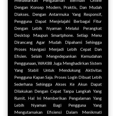
Menawarkan Pengalaman Bermain Online
Dengan Konsep Modern, Praktis, Dan Mudah
Diakses. Dengan Antarmuka Yang Responsif,
Pengguna Dapat Menjelajahi Berbagai Fitur
Dengan Lebih Nyaman Melalui Perangkat
Desktop Maupun Smartphone. Setiap Menu
Dirancang Agar Mudah Dipahami Sehingga
Proses Navigasi Menjadi Lebih Cepat Dan
Efisien. Selain Mengedepankan Kemudahan
Penggunaan, WAK88 Juga Menghadirkan Sistem
Yang Stabil Untuk Mendukung Aktivitas
Pengguna Kapan Saja. Proses Login Dibuat Lebih
Sederhana Sehingga Akses Ke Akun Dapat
Dilakukan Dengan Cepat Tanpa Langkah Yang
Rumit. Hal Ini Memberikan Pengalaman Yang
Lebih Nyaman Bagi Pengguna Yang
Mengutamakan Efisiensi Dalam Menikmati