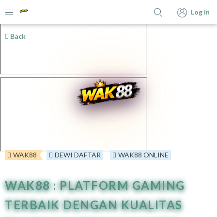
Log in
Back
WAK88
DEWI DAFTAR
WAK88 ONLINE
WAK88 : PLATFORM GAMING
TERBAIK DENGAN KUALITAS