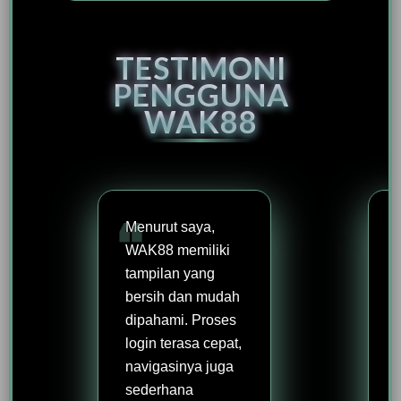
TESTIMONI
PENGGUNA
WAK88
Menurut saya,
WAK88 memiliki
tampilan yang
bersih dan mudah
dipahami. Proses
login terasa cepat,
navigasinya juga
sederhana